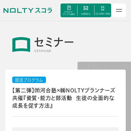
セミナー
サービス
SEMINAR
セミナー
部活プログラム
手帳甲子園
【第二弾】㈻河合塾×㈱NOLTYプランナーズ
共催『資質・能力と部活動​ ​ 生徒の全面的な
資料ダウンロード
成長を促す方法​』
よくあるご質問