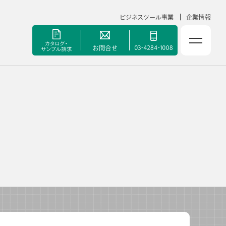
ビジネスツール事業
企業情報
NOLTYスコラ 副担任mirAI
セミナー
手帳甲子園
資料ダウンロード
ポート