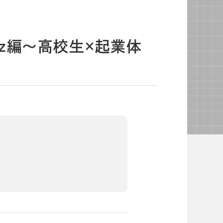
よくあるご質問
校長・副校長インタビュー
先生の学び応援コラム
iz編～高校生×起業体
SDGsの取組み
お知らせ
導入校向け
データベース