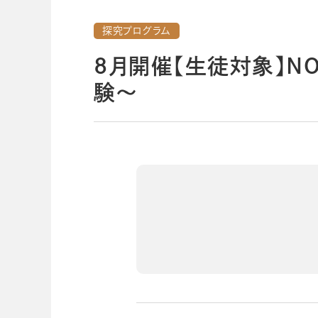
導入事例
導入事例
探究プログラム
開発ストーリー
コラム
コラム
8月開催【生徒対象】NO
スコログ
験～
会社情報
グループ会社
プライバシーポリ