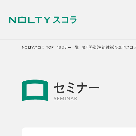
NOLTYスコラ TOP
セミナー一覧
8月開催【生徒対象】NOLTYスコ
NOLTYスコラ プログラ
サービス
セミナー
NOLTYスコラ
NOLT
SEMINAR
プログラム
探究プ
手帳
探究活動
プログラムツール
教材
選ばれる理由
選ばれる