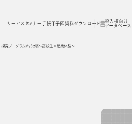
導入校向け
サービス
セミナー
手帳甲子園
資料ダウンロード
データベース
ラ 探究プログラムMyBiz編～高校生×起業体験～
ム
スコログ
NOLTYスコラ 探究プログラム
NOLTYスコラ 部活プログラム
Yスコラ
NOLTYスコラ
NOLTYスコラ
ログラム
部活プログラム
副担任mirAI
とは
NOLTYスコラ フォーゼ
NOLTYスコラ
プログラムツール
志望理由書作成サ
理由
選ばれる理由
選ばれる理由