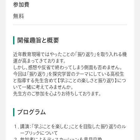
参加費
採用情報
無料
ビジネスツール事業
企業情報
開催趣旨と概要
近年教育現場ではやったことの「振り返り」を取り入れる機
運が高まってきております。
しかし、感想や反省で終わってしまう側面も否めません。
今回は「振り返り」を探究学習のテーマにしている高校生
と指導する先生含めて【学ぶことの楽しさと振り返り】につ
いて一緒に考えてみませんか。
先生方のご参加を心よりお待ちしております。
プログラム
１．
講演：「学ぶことを楽しむ」ことを目指した振り返りのル
ーブリックについて
２．
参加者によるディスカッション＆意見交換