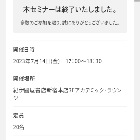
先生の学び応援コラム
本セミナーは終了いたしました。
SDGsの取組み
お知らせ
多数のご参加を賜り、誠にありがとうございました。
開催日時
導入校向け
データベース
2023年7月14日(金) 17：00～18：30
開催場所
紀伊國屋書店新宿本店3Fアカデミック･ラウン
ジ
定員
20名
会社情報
グループ会社
プライバシーポリシー
個人情報保護法
利用規約