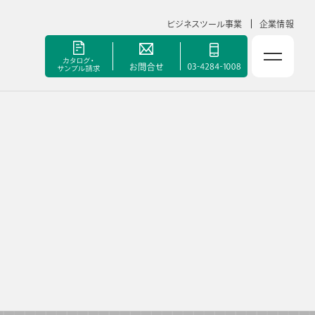
ビジネスツール事業
企業情報
NOLTYスコラ 副担任mirAI
セミナー
手帳甲子園
資料ダウンロード
ポート
よくあるご質問