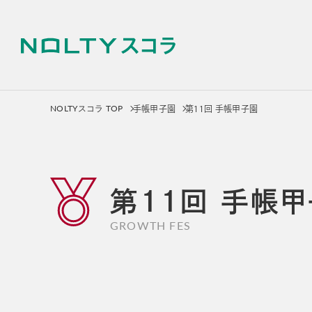
NOLTYスコラ TOP
手帳甲子園
第11回 手帳甲子園
NOLTYスコラ プログラ
サービス
第11回
手帳甲
NOLTYスコラ
NOLT
GROWTH FES
プログラム
探究プ
手帳
探究活動
プログラムツール
教材
選ばれる理由
選ばれる