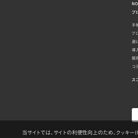
N
プ
手
プ
選
導
開
コ
ス
当サイトでは、サイトの利便性向上のため、クッキー(Co