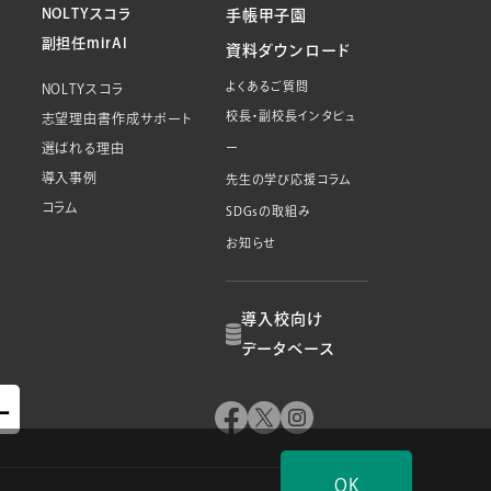
NOLTYスコラ
手帳甲子園
副担任mirAI
資料ダウンロード
よくあるご質問
NOLTYスコラ
校長・副校長インタビュ
志望理由書作成サポート
選ばれる理由
ー
導入事例
先生の学び応援コラム
コラム
SDGsの取組み
お知らせ
導入校向け
データベース
OK