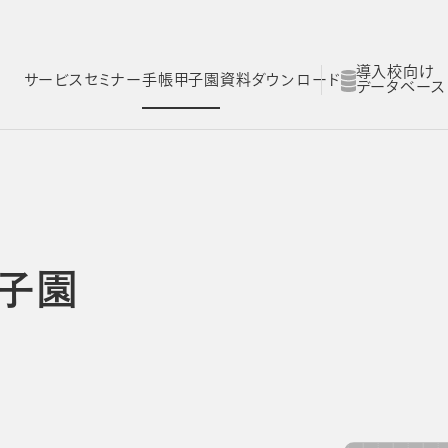
導入校向け
サービス
セミナー
手帳甲子園
資料ダウンロード
データベース
ム
スコログ
NOLTYスコラ 探究プログラム
NOLTYスコラ 部活プログラム
子園
Yスコラ
NOLTYスコラ
NOLTYスコラ
ログラム
部活プログラム
副担任mirAI
とは
NOLTYスコラ フォーゼ
NOLTYスコラ
プログラムツール
志望理由書作成サ
理由
選ばれる理由
選ばれる理由