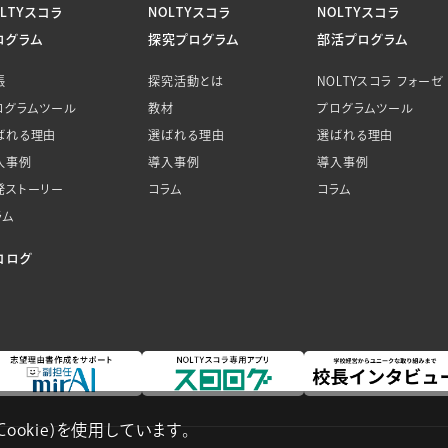
OLTYスコラ
NOLTYスコラ
NOLTYスコラ
ログラム
探究プログラム
部活プログラム
帳
探究活動とは
NOLTYスコラ フォーゼ
ログラムツール
教材
プログラムツール
ばれる理由
選ばれる理由
選ばれる理由
入事例
導入事例
導入事例
発ストーリー
コラム
コラム
ラム
コログ
okie)を使用しています。