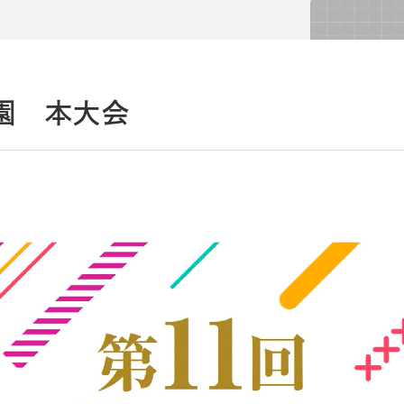
導入事例
導入事例
コラム
コラム
園 本大会
シー
個人情報保護法
利用規約
採用情報