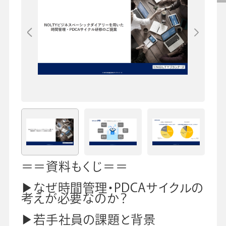
よくあるご質問
手帳・カレンダー商品
におけるSDGsの取組み
資料ダウンロード
ビジネスベーシックダイアリー
手帳資料一覧
お知らせ
コラム
関連サービス
＝＝資料もくじ＝＝
▶なぜ時間管理・PDCAサイクルの
考えが必要なのか？
▶若手社員の課題と背景