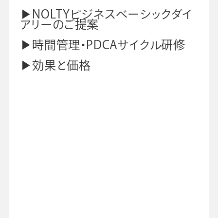
▶NOLTYビジネスベーシックダイ
会社情報
グループ会社
プライバシーポリシー
個人情報保護法
利用規約
アリーのご提案
採用情報
▶時間管理・PDCAサイクル研修
▶効果と価格
学校向け人材育成事業
企業情報