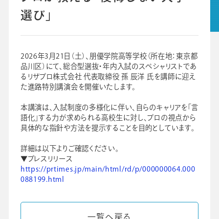
選び」
グループ会社
プライバシーポリシー
個人情報保護法
利用規約
2026年3月21日（土）、朋優学院高等学校（所在地：東京都
品川区）にて、総合型選抜・年内入試のスペシャリストであ
ビジネスツール事業
学校向け人材育成事業
るリザプロ株式会社 代表取締役 孫 辰洋 氏を講師に迎え
た進路特別講演会を開催いたします。
本講演は、入試制度の多様化に伴い、自らのキャリアを「言
語化」する力が求められる高校生に対し、プロの視点から
具体的な指針や方法を提示することを目的としています。
詳細は以下よりご確認ください。
▼プレスリリース
https://prtimes.jp/main/html/rd/p/000000064.000
088199.html
一覧へ戻る