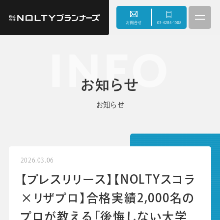
INFO
3つのこだわり
お知らせ
事業内容
お知らせ
サスティナビリティ
会社情報
2026.03.06
【プレスリリース】【NOLTYスコラ
お知らせ
×リザプロ】合格実績2,000名の
プロが教える「後悔しない大学
採用情報