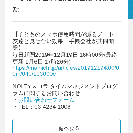
た
グループ会社
プライバシーポリシー
個人情報保護法
利用規約
【子どものスマホ使用時間が減るノート
友達と見せ合い効果 手帳会社が共同開
ビジネスツール事業
学校向け人材育成事業
発】
毎日新聞2019年12月19日 16時00分(最終
更新 1月6日 17時26分)
https://mainichi.jp/articles/20191219/k00/0
0m/040/103000c
NOLTYスコラ タイムマネジメントプログ
ラムに関するお問い合わせ
・
お問い合わせフォーム
・TEL：03-4284-1008
一覧へ戻る